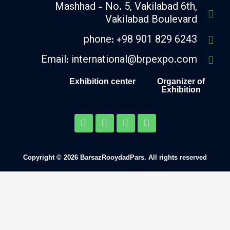
Mashhad - No. 5, Vakilabad 6
Vakilabad Boulev
phone: +98 901 829 6
Email: international@brpexpo.
Exhibition center
Organiz
Exhibi
Y
M
L
I
o
a
i
n
u
i
n
s
t
l
k
t
u
-
e
a
b
b
d
g
Copyright © 2026 BarsazRooydadPars. All rights r
e
u
i
r
l
n
a
k
m